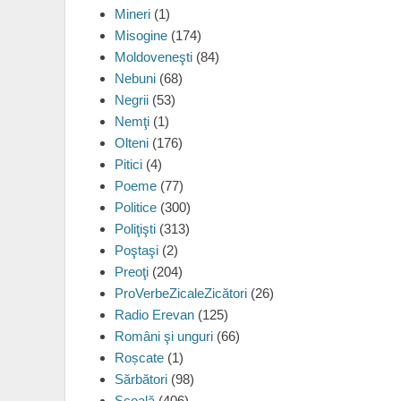
Mineri
(1)
Misogine
(174)
Moldoveneşti
(84)
Nebuni
(68)
Negrii
(53)
Nemţi
(1)
Olteni
(176)
Pitici
(4)
Poeme
(77)
Politice
(300)
Poliţişti
(313)
Poştaşi
(2)
Preoţi
(204)
ProVerbeZicaleZicători
(26)
Radio Erevan
(125)
Români şi unguri
(66)
Roșcate
(1)
Sărbători
(98)
Şcoală
(406)