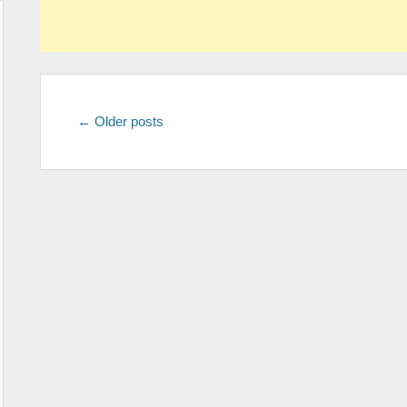
Post
←
Older posts
navigation