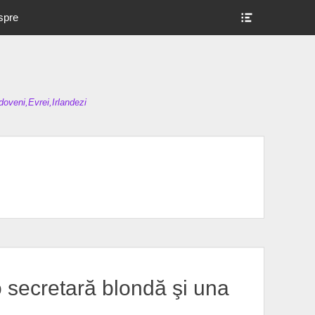
Show
spre
Header
Sidebar
Content
oveni,Evrei,Irlandezi
o secretară blondă şi una