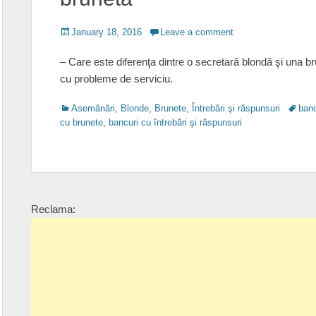
Posted
January 18, 2016
Leave a comment
on
– Care este diferenţa dintre o secretară blondă şi una b
cu probleme de serviciu.
Categories
Tags
Asemănări
,
Blonde
,
Brunete
,
Întrebări şi răspunsuri
banc
cu brunete
,
bancuri cu întrebări şi răspunsuri
Reclama: