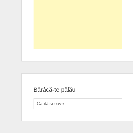
Bârâcă-te pălău
Search
for: