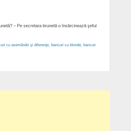
runetă? – Pe secretara brunetă o însărcinează şeful
uri cu asemănări şi diferenţe
,
bancuri cu blonde
,
bancuri