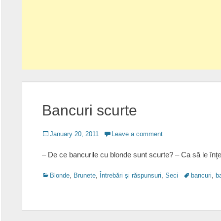
Bancuri scurte
Posted
January 20, 2011
Leave a comment
on
– De ce bancurile cu blonde sunt scurte? – Ca să le înţ
Categories
Tags
Blonde
,
Brunete
,
Întrebări şi răspunsuri
,
Seci
bancuri
,
b