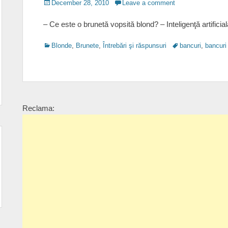
Posted
December 28, 2010
Leave a comment
on
– Ce este o brunetă vopsită blond? – Inteligenţă artificial
Categories
Tags
Blonde
,
Brunete
,
Întrebări şi răspunsuri
bancuri
,
bancuri
Reclama: