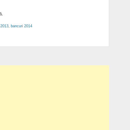
ă.
 2013
,
bancuri 2014