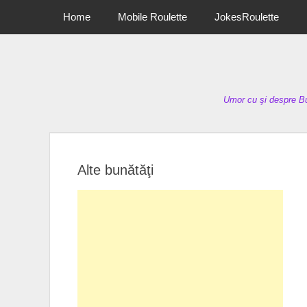
Primary Menu
Skip
Home
Mobile Roulette
JokesRoulette
to
content
Umor cu şi despre Bu
Alte bunătăţi