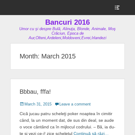
Show
Header
Sidebar
Bancuri 2016
Content
Umor cu şi despre Bulă, Alinuţa, Blonde, Animale, Moş
Crăciun, Epoca de
Aur,Olteni,Ardeleni,Moldoveni,Evrei,Irlandezi
Month:
March 2015
Bbbau, fffa!
Posted
March 31, 2015
Leave a comment
on
Cică jucau patru scheleţi poker noaptea în cimitir
când, la un moment dat, de sus din deal, se aude
o voce cântând ca în mijlocul codrului. – Bă, ia du-
te şi vezi ce-i! zice scheletul
Continuă să râzi…