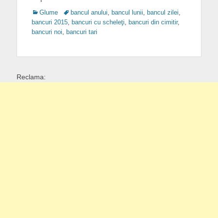
Categories
Tags
Glume
bancul anului
,
bancul lunii
,
bancul zilei
,
bancuri 2015
,
bancuri cu scheleţi
,
bancuri din cimitir
,
bancuri noi
,
bancuri tari
Reclama: