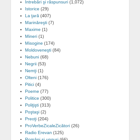
Întrebări şi răspunsuri
(1,072)
Istorice
(29)
La ţară
(407)
Marinăreşti
(7)
Maxime
(1)
Mineri
(1)
Misogine
(174)
Moldoveneşti
(84)
Nebuni
(68)
Negrii
(53)
Nemţi
(1)
Olteni
(176)
Pitici
(4)
Poeme
(77)
Politice
(300)
Poliţişti
(313)
Poştaşi
(2)
Preoţi
(204)
ProVerbeZicaleZicători
(26)
Radio Erevan
(125)
Români şi unguri
(66)