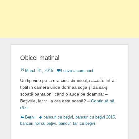
Obicei matinal
Posted
March 31, 2015
Leave a comment
on
Un tip vine pe la ora cinci dimineaţa acasă. Intră
tiptil în camera unde dormea soţia şi dă să-şi
scoată pantalonii când o aude pe doamnă: –
Beţivule, iar vii la ora asta acasă? –
Continuă să
râzi…
Categories
Tags
Beţivi
bancuri cu beţivi
,
bancuri cu beţivi 2015
,
bancuri noi cu beţivi
,
bancuri tari cu beţivi