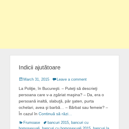
Indicii ajutătoare
Posted
March 31, 2015
Leave a comment
on
La Poliţie, în Bucureşti. – Puteţi să descrieţi
persoana care v-a zgâriat maşina? – Da, era o
persoană inaltă, slabuţă, păr şaten, purta
ochelari, avea şi barbă… – Bărbat sau femeie? –
În cazul în
Continuă să râzi…
Categories
Tags
Frumoase
bancuri 2015
,
bancuri cu
homosexuali
,
bancuri cu homosexuali 2015
,
bancuri la