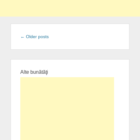
Post
←
Older posts
navigation
Alte bunătăţi