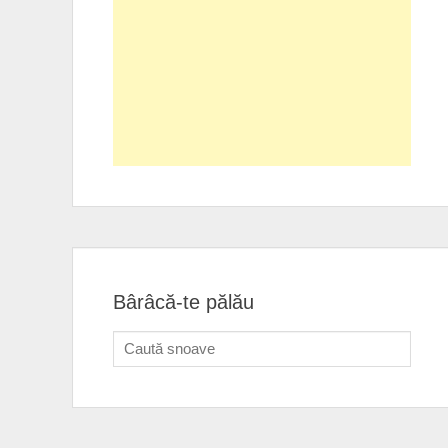
Bârâcă-te pălău
Search
for: