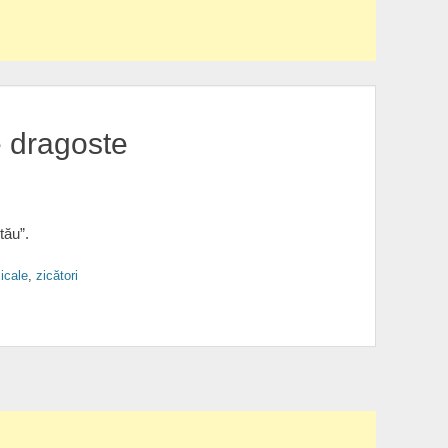
 dragoste
tău”.
icale
,
zicători