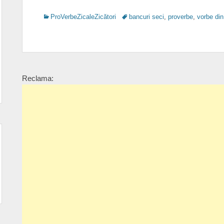
Categories
Tags
ProVerbeZicaleZicători
bancuri seci
,
proverbe
,
vorbe din
Reclama: