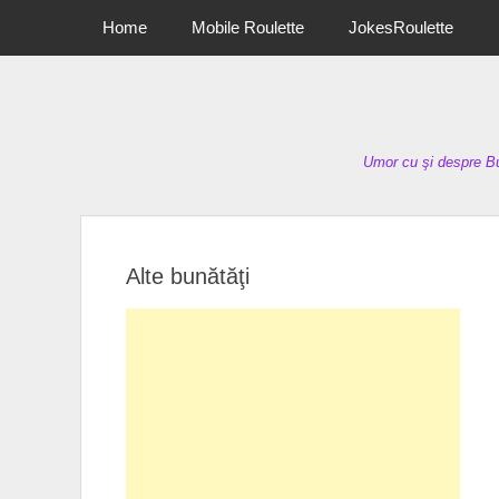
Primary Menu
Skip
Home
Mobile Roulette
JokesRoulette
to
content
Umor cu şi despre Bu
Alte bunătăţi