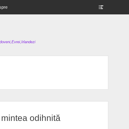
Show
spre
Header
Sidebar
Content
oveni,Evrei,Irlandezi
 mintea odihnită