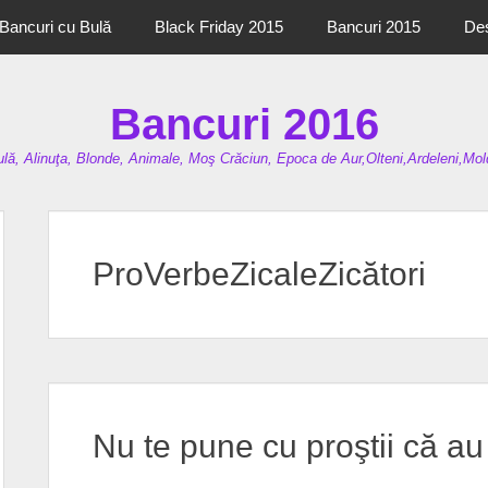
Bancuri cu Bulă
Black Friday 2015
Bancuri 2015
De
Bancuri 2016
lă, Alinuţa, Blonde, Animale, Moş Crăciun, Epoca de Aur,Olteni,Ardeleni,Mold
ProVerbeZicaleZicători
Nu te pune cu proştii că au