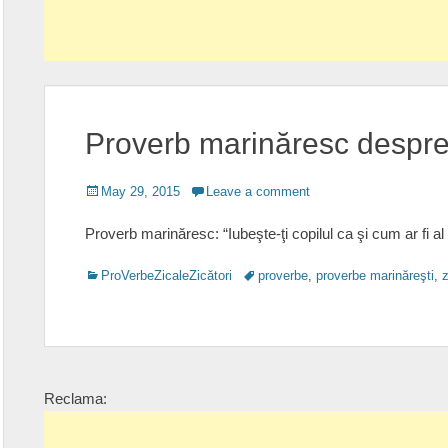
Proverb marinăresc despre
Posted
May 29, 2015
Leave a comment
on
Proverb marinăresc: “Iubeşte-ţi copilul ca şi cum ar fi al 
Categories
Tags
ProVerbeZicaleZicători
proverbe
,
proverbe marinăreşti
,
z
Reclama: