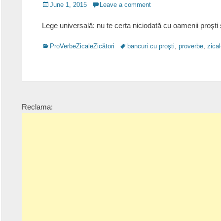
Posted
June 1, 2015
Leave a comment
on
Lege universală: nu te certa niciodată cu oamenii proşti s
Categories
Tags
ProVerbeZicaleZicători
bancuri cu proşti
,
proverbe
,
zica
Reclama: