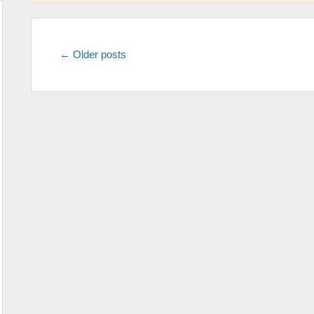
Post
←
Older posts
navigation