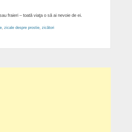
au fraieri – toată viaţa o să ai nevoie de ei.
le
,
zicale despre prostie
,
zicători