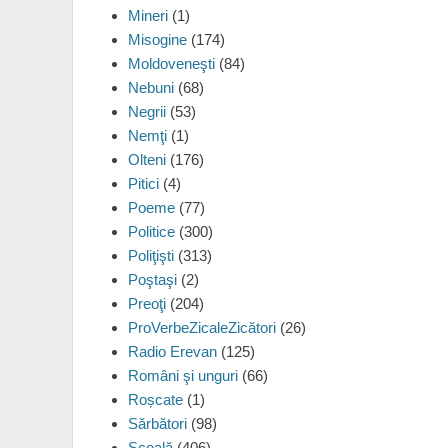
Mineri
(1)
Misogine
(174)
Moldoveneşti
(84)
Nebuni
(68)
Negrii
(53)
Nemţi
(1)
Olteni
(176)
Pitici
(4)
Poeme
(77)
Politice
(300)
Poliţişti
(313)
Poştaşi
(2)
Preoţi
(204)
ProVerbeZicaleZicători
(26)
Radio Erevan
(125)
Români şi unguri
(66)
Roșcate
(1)
Sărbători
(98)
Şcoală
(406)