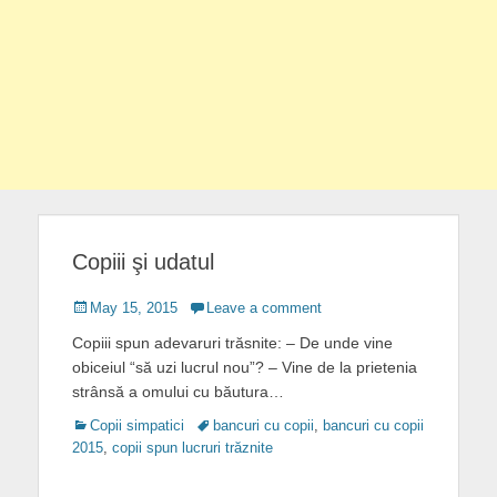
Copiii şi udatul
Posted
May 15, 2015
Leave a comment
on
Copiii spun adevaruri trăsnite: – De unde vine
obiceiul “să uzi lucrul nou”? – Vine de la prietenia
strânsă a omului cu băutura…
Categories
Tags
Copii simpatici
bancuri cu copii
,
bancuri cu copii
2015
,
copii spun lucruri trăznite