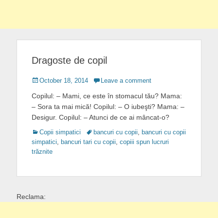
Dragoste de copil
Posted
October 18, 2014
Leave a comment
on
Copilul: – Mami, ce este în stomacul tău? Mama:
– Sora ta mai mică! Copilul: – O iubeşti? Mama: –
Desigur. Copilul: – Atunci de ce ai mâncat-o?
Categories
Tags
Copii simpatici
bancuri cu copii
,
bancuri cu copii
simpatici
,
bancuri tari cu copii
,
copiii spun lucruri
trăznite
Reclama: