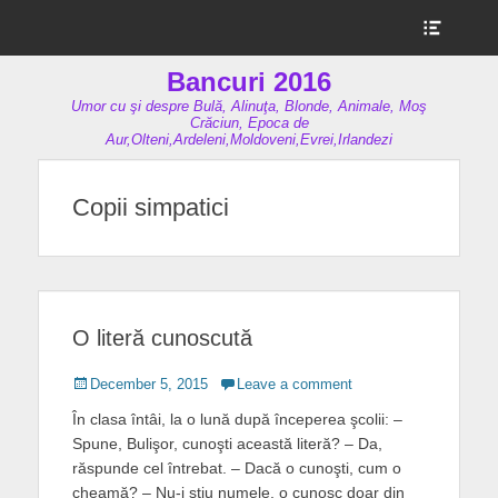
Show
Header
Sidebar
Bancuri 2016
Content
Umor cu şi despre Bulă, Alinuţa, Blonde, Animale, Moş
Crăciun, Epoca de
Aur,Olteni,Ardeleni,Moldoveni,Evrei,Irlandezi
Copii simpatici
O literă cunoscută
Posted
December 5, 2015
Leave a comment
on
În clasa întâi, la o lună după începerea şcolii: –
Spune, Bulişor, cunoşti această literă? – Da,
răspunde cel întrebat. – Dacă o cunoşti, cum o
cheamă? – Nu-i ştiu numele, o cunosc doar din