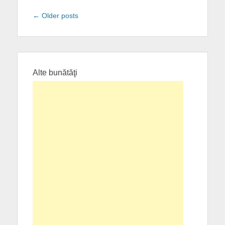
Post
←
Older posts
navigation
Alte bunătăţi