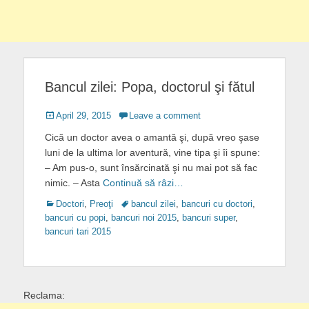
Bancul zilei: Popa, doctorul şi fătul
Posted
April 29, 2015
Leave a comment
on
Cică un doctor avea o amantă şi, după vreo şase
luni de la ultima lor aventură, vine tipa şi îi spune:
– Am pus-o, sunt însărcinată şi nu mai pot să fac
nimic. – Asta
Continuă să râzi…
Categories
Tags
Doctori
,
Preoţi
bancul zilei
,
bancuri cu doctori
,
bancuri cu popi
,
bancuri noi 2015
,
bancuri super
,
bancuri tari 2015
Reclama: