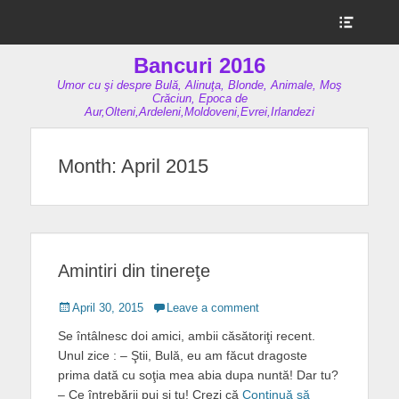
Show
Header
Sidebar
Bancuri 2016
Content
Umor cu şi despre Bulă, Alinuţa, Blonde, Animale, Moş
Crăciun, Epoca de
Aur,Olteni,Ardeleni,Moldoveni,Evrei,Irlandezi
Month:
April 2015
Amintiri din tinereţe
Posted
April 30, 2015
Leave a comment
on
Se întâlnesc doi amici, ambii căsătoriţi recent.
Unul zice : – Ştii, Bulă, eu am făcut dragoste
prima dată cu soţia mea abia dupa nuntă! Dar tu?
– Ce întrebării pui şi tu! Crezi că
Continuă să