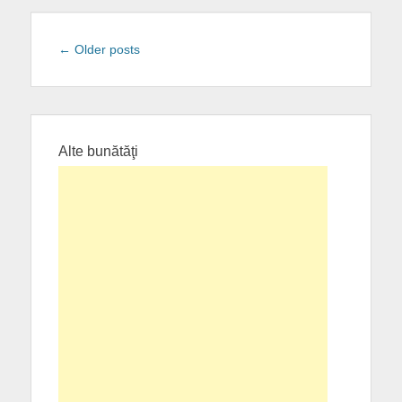
Post
←
Older posts
navigation
Alte bunătăţi