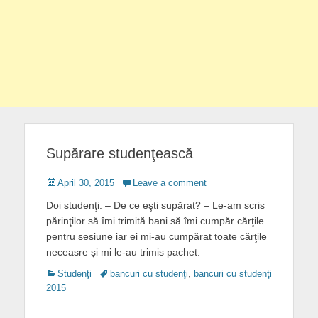
Supărare studenţească
Posted
April 30, 2015
Leave a comment
on
Doi studenţi: – De ce eşti supărat? – Le-am scris
părinţilor să îmi trimită bani să îmi cumpăr cărţile
pentru sesiune iar ei mi-au cumpărat toate cărţile
neceasre şi mi le-au trimis pachet.
Categories
Tags
Studenţi
bancuri cu studenţi
,
bancuri cu studenţi
2015