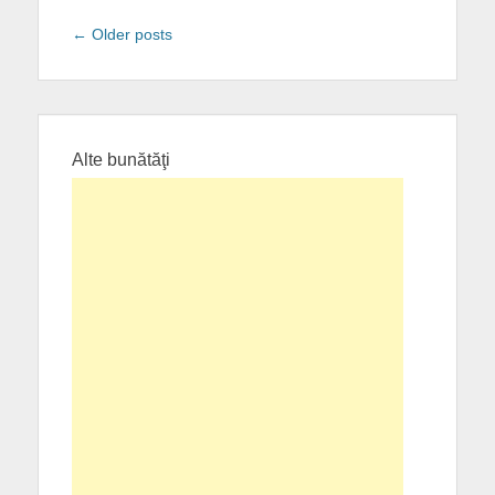
Post
←
Older posts
navigation
Alte bunătăţi