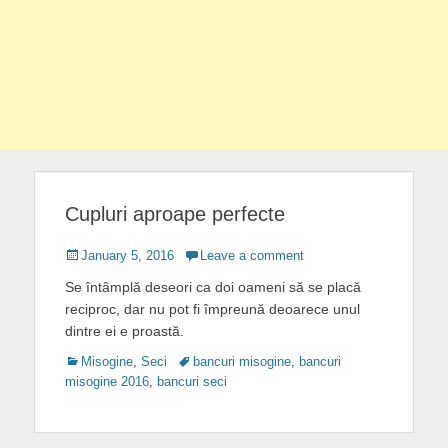
Cupluri aproape perfecte
Posted
January 5, 2016
Leave a comment
on
Se întâmplă deseori ca doi oameni să se placă
reciproc, dar nu pot fi împreună deoarece unul
dintre ei e proastă.
Categories
Tags
Misogine
,
Seci
bancuri misogine
,
bancuri
misogine 2016
,
bancuri seci