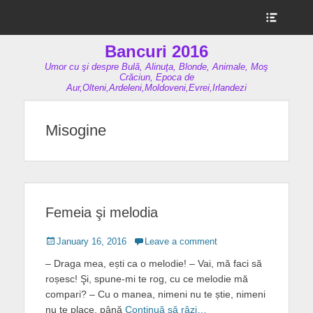
Show
Header
Sidebar
Bancuri 2016
Content
Umor cu şi despre Bulă, Alinuţa, Blonde, Animale, Moş
Crăciun, Epoca de
Aur,Olteni,Ardeleni,Moldoveni,Evrei,Irlandezi
Misogine
Femeia şi melodia
Posted
January 16, 2016
Leave a comment
on
– Draga mea, ești ca o melodie! – Vai, mă faci să
roșesc! Şi, spune-mi te rog, cu ce melodie mă
compari? – Cu o manea, nimeni nu te știe, nimeni
nu te place, până
Continuă să râzi…