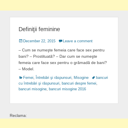
Definiţii feminine
Posted
December 22, 2015
Leave a comment
on
– Cum se numeşte femeia care face sex pentru
bani? – Prostituată? – Dar cum se numeşte
femeia care face sex pentru o grămadă de bani?
– Model.
Categories
Tags
Femei
,
Întrebări şi răspunsuri
,
Misogine
bancuri
cu întrebări şi răspunsuri
,
bancuri despre femei
,
bancuri misogine
,
bancuri misogine 2016
Reclama: