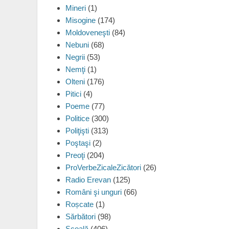
Mineri
(1)
Misogine
(174)
Moldoveneşti
(84)
Nebuni
(68)
Negrii
(53)
Nemţi
(1)
Olteni
(176)
Pitici
(4)
Poeme
(77)
Politice
(300)
Poliţişti
(313)
Poştaşi
(2)
Preoţi
(204)
ProVerbeZicaleZicători
(26)
Radio Erevan
(125)
Români şi unguri
(66)
Roșcate
(1)
Sărbători
(98)
Şcoală
(406)