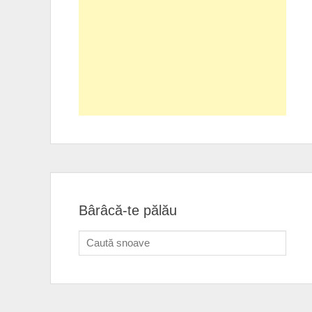
Bârâcă-te pălău
Search
for: