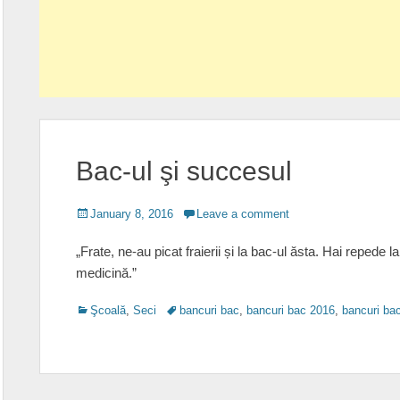
Bac-ul şi succesul
Posted
January 8, 2016
Leave a comment
on
„Frate, ne-au picat fraierii și la bac-ul ăsta. Hai reped
medicină.”
Categories
Tags
Şcoală
,
Seci
bancuri bac
,
bancuri bac 2016
,
bancuri ba