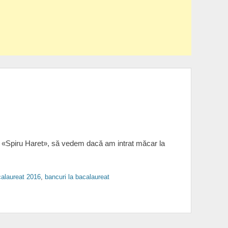
e la «Spiru Haret», să vedem dacă am intrat măcar la
calaureat 2016
,
bancuri la bacalaureat