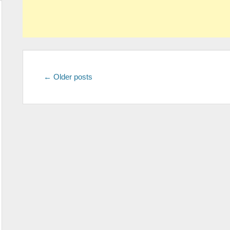
Post
←
Older posts
navigation