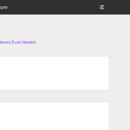
Show
spre
Header
Sidebar
Content
oveni,Evrei,Irlandezi