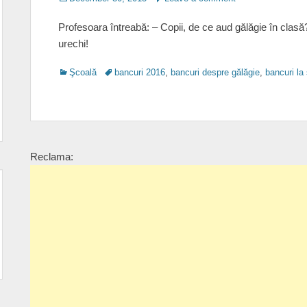
on
Profesoara întreabă: – Copii, de ce aud gălăgie în clasă?
urechi!
Categories
Tags
Şcoală
bancuri 2016
,
bancuri despre gălăgie
,
bancuri la
Reclama: