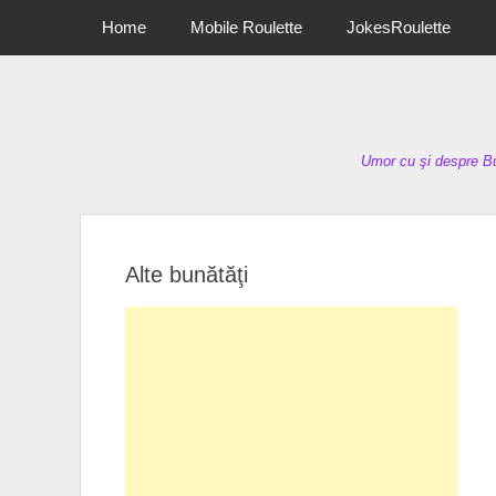
Primary Menu
Skip
Home
Mobile Roulette
JokesRoulette
to
content
Umor cu şi despre Bu
Alte bunătăţi