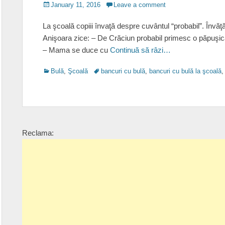
Posted
January 11, 2016
Leave a comment
on
La şcoală copiii învaţă despre cuvântul “probabil”. Învăţăt
Anişoara zice: – De Crăciun probabil primesc o păpuşică
– Mama se duce cu
Continuă să râzi…
Categories
Tags
Bulă
,
Şcoală
bancuri cu bulă
,
bancuri cu bulă la şcoală
Reclama: