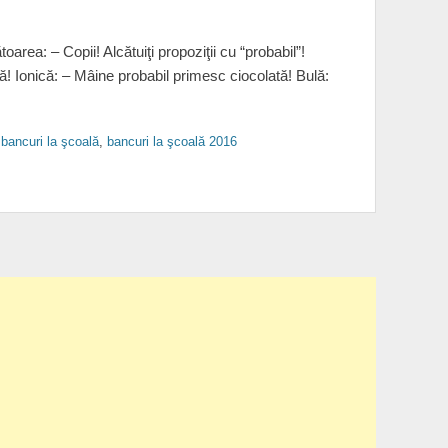
oarea: – Copii! Alcătuiţi propoziţii cu “probabil”!
! Ionică: – Mâine probabil primesc ciocolată! Bulă:
,
bancuri la şcoală
,
bancuri la şcoală 2016