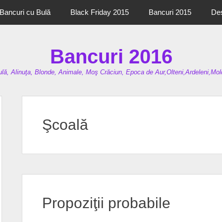
Bancuri cu Bulă
Black Friday 2015
Bancuri 2015
De
Bancuri 2016
lă, Alinuţa, Blonde, Animale, Moş Crăciun, Epoca de Aur,Olteni,Ardeleni,Mold
Şcoală
Propoziţii probabile