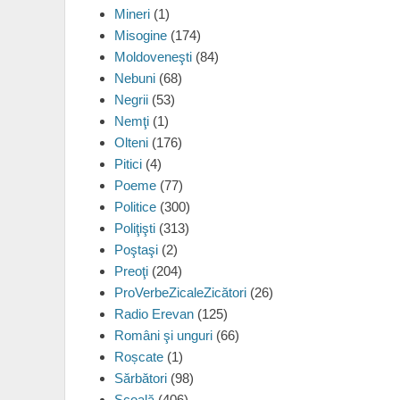
Mineri
(1)
Misogine
(174)
Moldoveneşti
(84)
Nebuni
(68)
Negrii
(53)
Nemţi
(1)
Olteni
(176)
Pitici
(4)
Poeme
(77)
Politice
(300)
Poliţişti
(313)
Poştaşi
(2)
Preoţi
(204)
ProVerbeZicaleZicători
(26)
Radio Erevan
(125)
Români şi unguri
(66)
Roșcate
(1)
Sărbători
(98)
Şcoală
(406)