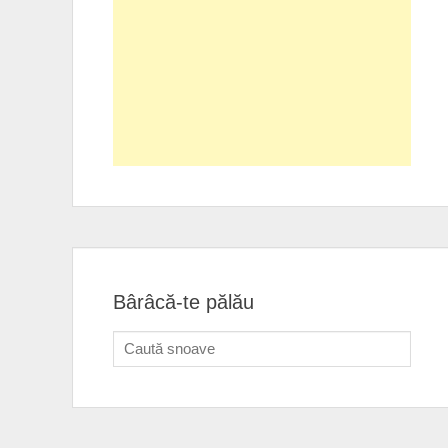
Bârâcă-te pălău
Search
for: