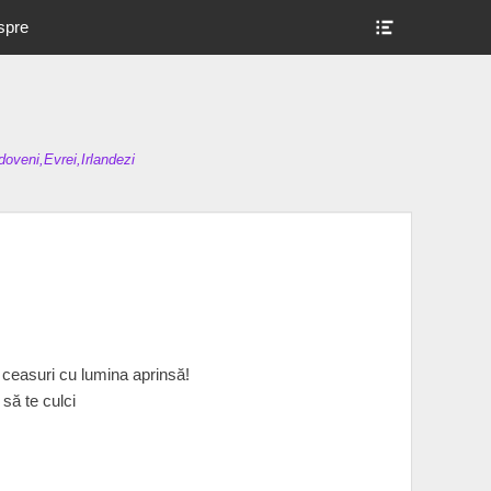
Show
spre
Header
Sidebar
Content
oveni,Evrei,Irlandezi
a ceasuri cu lumina aprinsă!
 să te culci