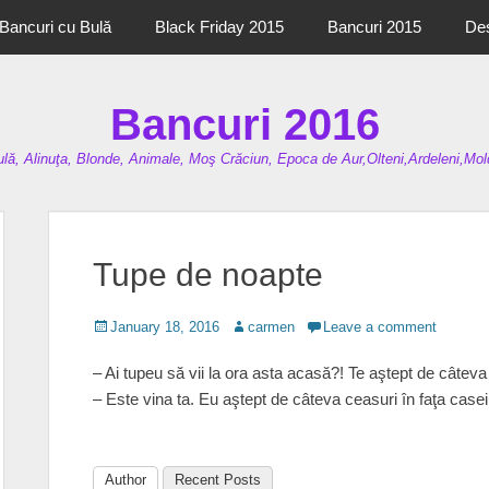
Bancuri cu Bulă
Black Friday 2015
Bancuri 2015
De
Bancuri 2016
lă, Alinuţa, Blonde, Animale, Moş Crăciun, Epoca de Aur,Olteni,Ardeleni,Mold
Tupe de noapte
Posted
Author
January 18, 2016
carmen
Leave a comment
on
– Ai tupeu să vii la ora asta acasă?! Te aştept de câtev
– Este vina ta. Eu aştept de câteva ceasuri în faţa casei
Author
Recent Posts