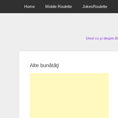
Primary Menu
Skip
Home
Mobile Roulette
JokesRoulette
to
content
Umor cu şi despre Bu
Alte bunătăţi