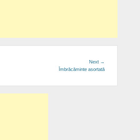
Next
Next →
post:
Îmbrăcăminte asortată