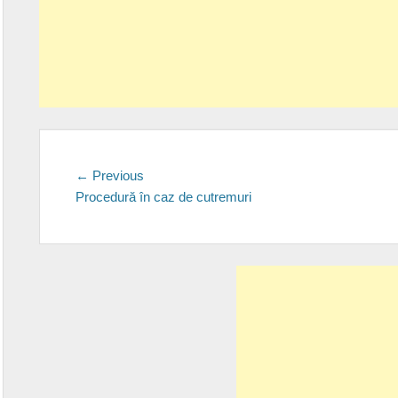
Post
Previous
← Previous
post:
Procedură în caz de cutremuri
navigation