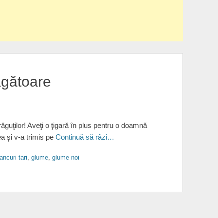
ăgătoare
guţilor! Aveţi o ţigară în plus pentru o doamnă
a şi v-a trimis pe
Continuă să râzi…
ancuri tari
,
glume
,
glume noi