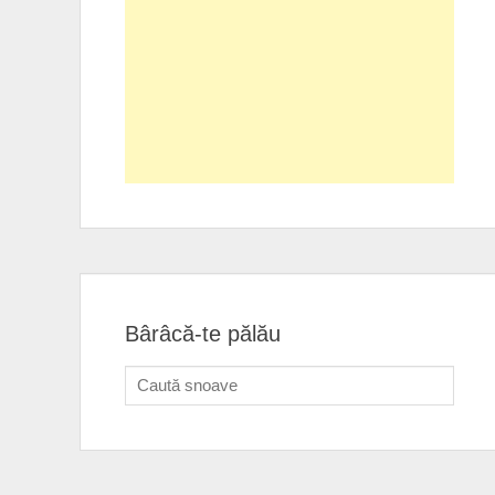
Bârâcă-te pălău
Search
for: