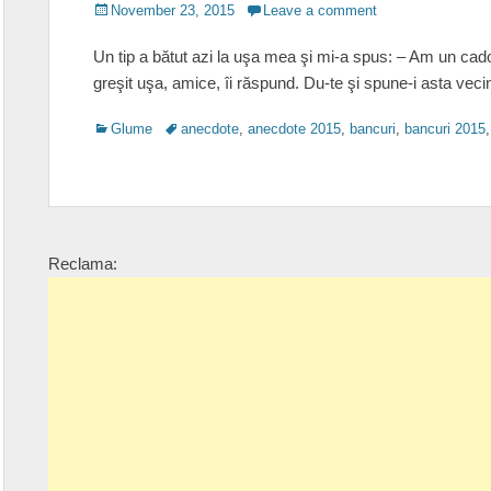
Posted
November 23, 2015
Leave a comment
on
Un tip a bătut azi la uşa mea şi mi-a spus: – Am un cad
greşit uşa, amice, îi răspund. Du-te şi spune-i asta vecin
Categories
Tags
Glume
anecdote
,
anecdote 2015
,
bancuri
,
bancuri 2015
Reclama: