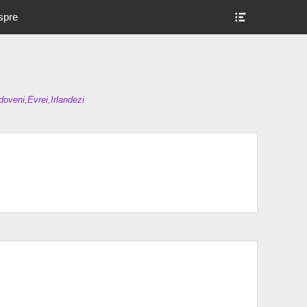
Show
spre
Header
Sidebar
Content
oveni,Evrei,Irlandezi