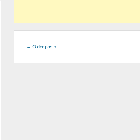
Post
←
Older posts
navigation