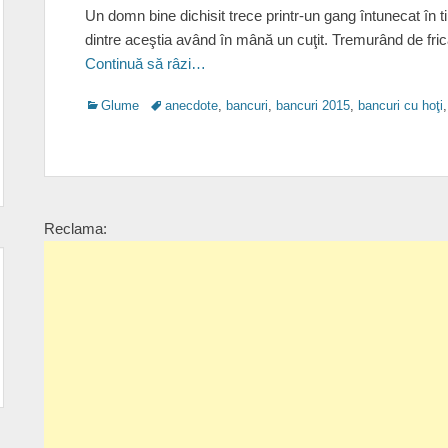
Un domn bine dichisit trece printr-un gang întunecat în t
dintre aceştia având în mână un cuţit. Tremurând de frică
Continuă să râzi…
Categories
Tags
Glume
anecdote
,
bancuri
,
bancuri 2015
,
bancuri cu hoţi
Reclama: