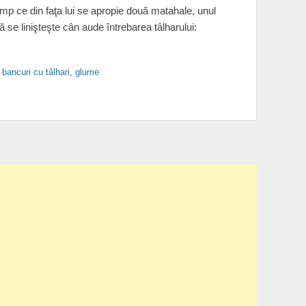
imp ce din faţa lui se apropie două matahale, unul
 se linişteşte cân aude întrebarea tâlharului:
,
bancuri cu tâlhari
,
glume