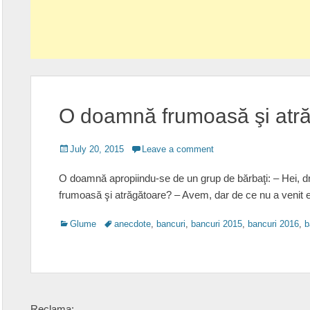
O doamnă frumoasă şi atr
Posted
July 20, 2015
Leave a comment
on
O doamnă apropiindu-se de un grup de bărbaţi: – Hei, dră
frumoasă şi atrăgătoare? – Avem, dar de ce nu a venit e
Categories
Tags
Glume
anecdote
,
bancuri
,
bancuri 2015
,
bancuri 2016
,
b
Reclama: