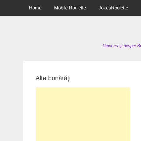
Primary Menu
Skip
Home
Mobile Roulette
JokesRoulette
to
content
Umor cu şi despre Bu
Alte bunătăţi